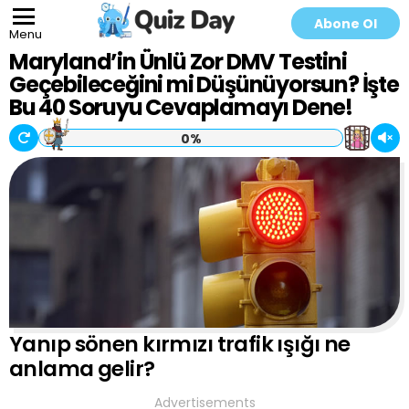
Abone Ol
Menu
Maryland’in Ünlü Zor DMV Testini
Geçebileceğini mi Düşünüyorsun? İşte
Bu 40 Soruyu Cevaplamayı Dene!
0%
Yanıp sönen kırmızı trafik ışığı ne
anlama gelir?
Advertisements