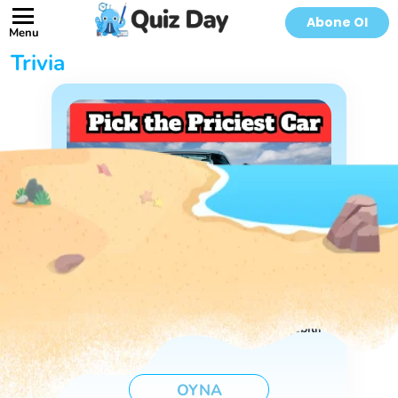
Abone Ol
Menu
Trivia
Her Çiftten En Pahalı Lüks Arabayı Seçebilir
misin?
OYNA