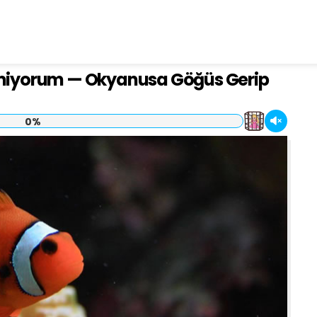
Edemiyorum — Okyanusa Göğüs Gerip
0%