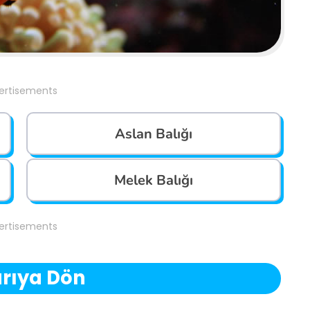
ertisements
Aslan Balığı
Melek Balığı
ertisements
rıya Dön