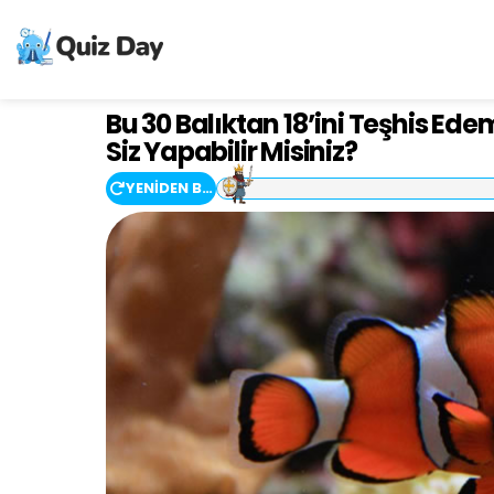
Bu 30 Balıktan 18’ini Teşhis 
Siz Yapabilir Misiniz?
YENİDEN BAŞLAT