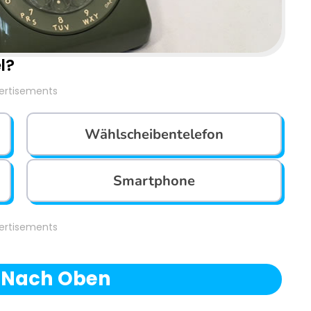
l?
ertisements
Wählscheibentelefon
Smartphone
ertisements
 Nach Oben