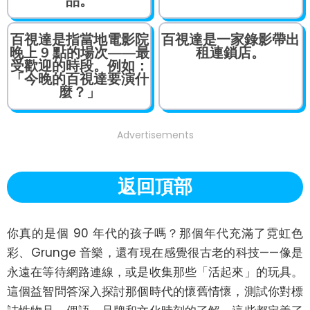
品。
百視達是指當地電影院
百視達是一家錄影帶出
晚上 9 點的場次——最
租連鎖店。
受歡迎的時段。例如：
「今晚的百視達要演什
麼？」
Advertisements
返回頂部
你真的是個 90 年代的孩子嗎？那個年代充滿了霓虹色
彩、Grunge 音樂，還有現在感覺很古老的科技——像是
永遠在等待網路連線，或是收集那些「活起來」的玩具。
這個益智問答深入探討那個時代的懷舊情懷，測試你對標