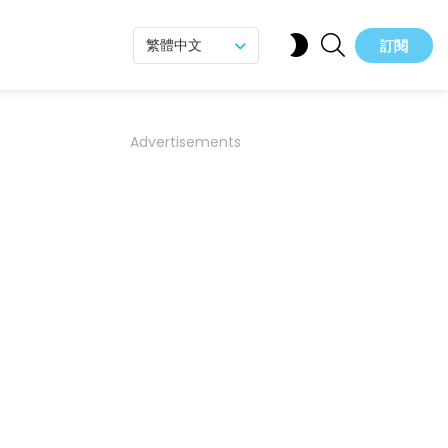
SEARCH
SWITCH
繁體中文
訂閱
SKIN
Advertisements