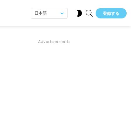
SEARCH
SWITCH
日本語
登録する
SKIN
Advertisements